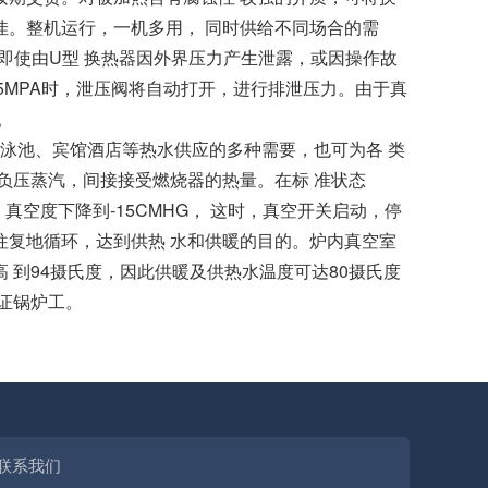
。整机运行，一机多用， 同时供给不同场合的需
，即使由U型 换热器因外界压力产生泄露，或因操作故
5MPA时，泄压阀将自动打开，进行排泄压力。由于真
。
泳池、宾馆酒店等热水供应的多种需要，也可为各 类
负压蒸汽，间接接受燃烧器的热量。在标 准状态
真空度下降到-15CMHG， 这时，真空开关启动，停
复地循环，达到供热 水和供暖的目的。炉内真空室
高 到94摄氏度，因此供暖及供热水温度可达80摄氏度
证锅炉工。
联系我们