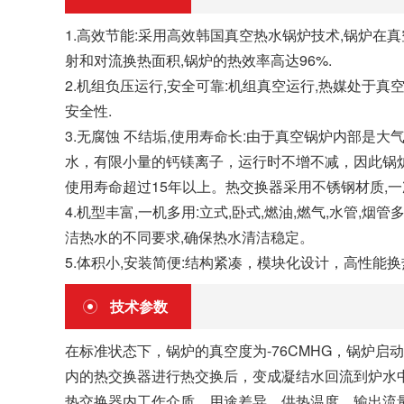
1.高效节能:采用高效韩国真空热水锅炉技术,锅炉在真
射和对流换热面积,锅炉的热效率高达96%.
2.机组负压运行,安全可靠:机组真空运行,热媒处于真
安全性.
3.无腐蚀 不结垢,使用寿命长:由于真空锅炉内部
水，有限小量的钙镁离子，运行时不增不减，因此锅炉
使用寿命超过15年以上。热交换器采用不锈钢材质,一
4.机型丰富,一机多用:立式,卧式,燃油,燃气,水管
洁热水的不同要求,确保热水清洁稳定。
5.体积小,安装简便:结构紧凑，模块化设计，高性
技术参数
在标准状态下，锅炉的真空度为-76CMHG，锅炉
内的热交换器进行热交换后，变成凝结水回流到炉水
热交换器内工作介质、用途差异、供热温度、输出流