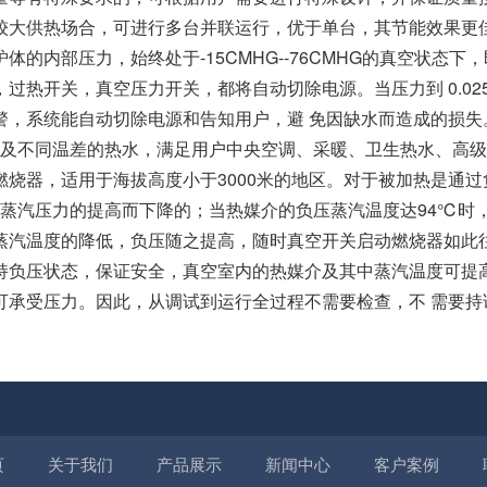
较大供热场合，可进行多台并联运行，优于单台，其节能效果更佳
的内部压力，始终处于-15CMHG--76CMHG的真空状态下
过热开关，真空压力开关，都将自动切除电源。当压力到 0.02
警，系统能自动切除电源和告知用户，避 免因缺水而造成的损失
不同温差的热水，满足用户中央空调、采暖、卫生热水、高级
烧器，适用于海拔高度小于3000米的地区。对于被加热是通过
的蒸汽压力的提高而下降的；当热媒介的负压蒸汽温度达94℃时，
蒸汽温度的降低，负压随之提高，随时真空开关启动燃烧器如此往
始终保持负压状态，保证安全，真空室内的热媒介及其中蒸汽温度可提
可承受压力。因此，从调试到运行全过程不需要检查，不 需要持
页
关于我们
产品展示
新闻中心
客户案例