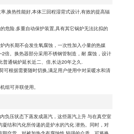
效率,换热性能好,本体三回程湿背式设计,有效的提高辐
烧的危险.多重自动保护装置,具有其它锅炉无法比拟的
外，炉内长期不会发生氧腐蚀，一次性加入小量的热媒
~2倍。换热器部分采用不锈钢管制造，耐 腐蚀，设计
普通锅炉延长近二、倍,长达20年之久.
的负荷可根据需要随时切换,满足用户使用中对采暖水和清
台机组可并联使用。
炉内负压状态下蒸发成蒸汽，这些蒸汽上升 与在真空室
凝结和汽化所传递的是炉水的汽化 潜热。同时，对
期交货。对被加热含有腐蚀性 较强的介质，可将换