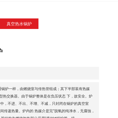
真空热水锅炉
炉
通锅炉一样，由燃烧室与传热管组成；其下半部装有热媒
型热交换器。由于锅炉整体是在负压状态 下，故安全。炉
程中，不进、不出、不增、不减，只封闭在锅炉的真空室
间传递热量。炉内的 热媒介是完*脱氧的纯净水，无腐蚀，
其结构为燃烧加热部分采用*质20#锅炉管，排