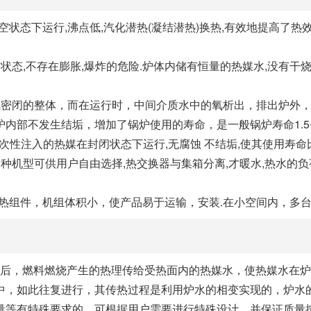
空状态下运行,沸点低,汽化潜热(凝结潜热)换热,有效地提高了热
空状态,不存在膨胀,爆炸的危险.炉体内储有恒量的热媒水,没有干
是大气密闭的整体，而在运行时，中间介质水中的氧析出，排出炉
内部不发生结垢，增加了锅炉使用的寿命，是一般锅炉寿命1.5
次性注入的热媒在封闭状态下运行,无腐蚀 不结垢,使其使用寿命比
,烟管多种机型可供用户自由选择,热交换器与集箱分离,才暖水,热水
能换热组件，机组体积小，使产品易于运输，安装.在小空间内，多
启动后，燃料燃烧产生的热理传给受热面内的热媒水，使热媒水在
中，如此往复进行，其传热过程是利用炉水的相变实现的，炉水的
量等有特殊要求的，可根据用户需要进行特殊设计，并保证质量按